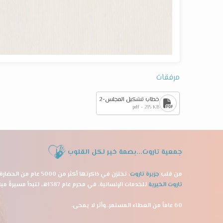
مرفقات
خطاب تشكيل المجلس-2
pdf - 215 KB
جمعية تاروت...بصمة خير لكل القلوب
من قلب
جزيرة تاروت
، تختزن في ذاكرتها أكثر من 5000 عام من الحضارة، ولدت
تاروت الخيرية
للخدمات الإنسانية، في محرم عام 1387هـ، لتبدأ مسيرةً مباركة من العطاء.
60 عاماً من العطاء المستمر..وأثر لا يمحى.