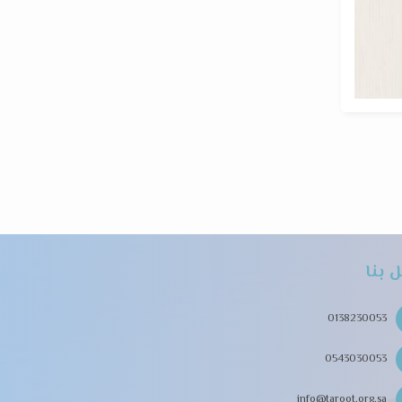
 بنا
0138230053
0543030053
info@taroot.org.sa