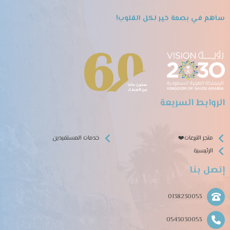
ساهم في بصمة خير لكل القلوب!
الروابط السريعة
متجر التبرعات❤️
خدمات المستفيدين
الرئيسية
إتصل بنا
0138230053
0543030053