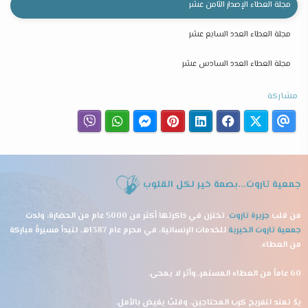
مجلة العطاء الإصدار الثامن عشر
مجلة العطاء العدد السابع عشر
مجلة العطاء العدد السادس عشر
مشاركة
جمعية تاروت...بصمة خير لكل القلوب
من قلب
جزيرة تاروت
، تختزن في ذاكرتها أكثر من 5000 عام من الحضارة، ولدت
جمعية تاروت الخيرية
للخدمات الإنسانية، في محرم عام 1387هـ، لتبدأ مسيرةً مباركة
من العطاء.
60 عاماً من العطاء المستمر..وأثر لا يمحى.
يدٌ تمتد لتفريج كرب المحتاجين، وقلبٌ يفيض بالأمل.