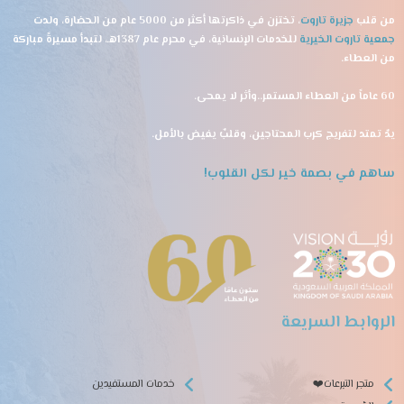
من قلب
جزيرة تاروت
، تختزن في ذاكرتها أكثر من 5000 عام من الحضارة، ولدت
جمعية تاروت الخيرية
للخدمات الإنسانية، في محرم عام 1387هـ، لتبدأ مسيرةً مباركة
من العطاء.
60 عاماً من العطاء المستمر..وأثر لا يمحى.
يدٌ تمتد لتفريج كرب المحتاجين، وقلبٌ يفيض بالأمل.
ساهم في بصمة خير لكل القلوب!
الروابط السريعة
متجر التبرعات❤️
خدمات المستفيدين