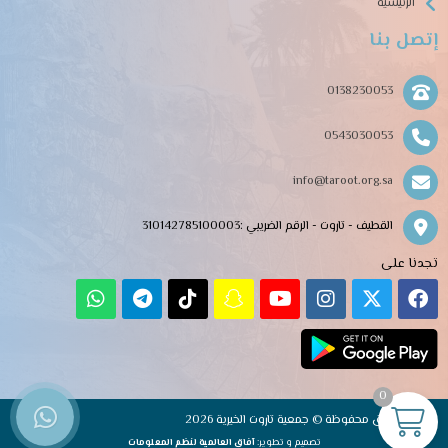
الرئيسية
إتصل بنا
0138230053
0543030053
info@taroot.org.sa
القطيف - تاروت - الرقم الضريبي :310142785100003
تجدنا على
0
جميع الحقوق محفوظة © جمعية تاروت الخيرية 2026
تصميم و تطوير:
آفاق العالمية لنظم المعلومات