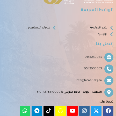
الروابط السريعة
متجر التبرعات❤️
خدمات المستفيدين
الرئيسية
إتصل بنا
0138230053
0543030053
info@taroot.org.sa
القطيف - تاروت - الرقم الضريبي :310142785100003
تجدنا على