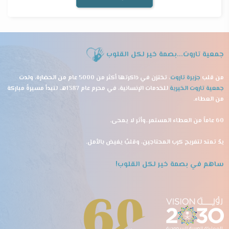
جمعية تاروت...بصمة خير لكل القلوب
من قلب
جزيرة تاروت
، تختزن في ذاكرتها أكثر من 5000 عام من الحضارة، ولدت
جمعية تاروت الخيرية
للخدمات الإنسانية، في محرم عام 1387هـ، لتبدأ مسيرةً مباركة
من العطاء.
60 عاماً من العطاء المستمر..وأثر لا يمحى.
يدٌ تمتد لتفريج كرب المحتاجين، وقلبٌ يفيض بالأمل.
ساهم في بصمة خير لكل القلوب!