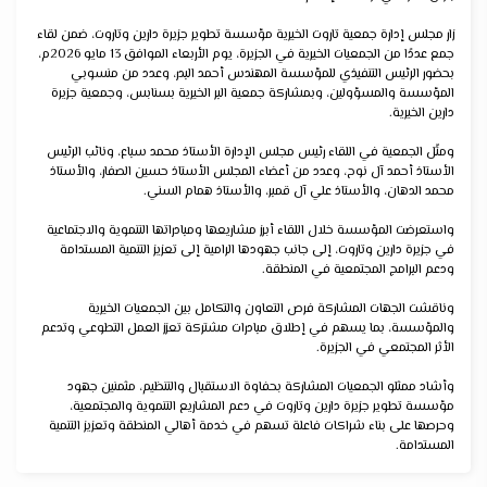
زار مجلس إدارة جمعية تاروت الخيرية مؤسسة تطوير جزيرة دارين وتاروت، ضمن لقاء
جمع عددًا من الجمعيات الخيرية في الجزيرة، يوم الأربعاء الموافق 13 مايو 2026م،
بحضور الرئيس التنفيذي للمؤسسة المهندس أحمد البدر، وعدد من منسوبي
المؤسسة والمسؤولين، وبمشاركة جمعية البر الخيرية بسنابس، وجمعية جزيرة
دارين الخيرية.
ومثّل الجمعية في اللقاء رئيس مجلس الإدارة الأستاذ محمد سباع، ونائب الرئيس
الأستاذ أحمد آل نوح، وعدد من أعضاء المجلس الأستاذ حسين الصفار، والأستاذ
محمد الدهان، والأستاذ علي آل قمبر، والأستاذ همام السني.
واستعرضت المؤسسة خلال اللقاء أبرز مشاريعها ومبادراتها التنموية والاجتماعية
في جزيرة دارين وتاروت، إلى جانب جهودها الرامية إلى تعزيز التنمية المستدامة
ودعم البرامج المجتمعية في المنطقة.
وناقشت الجهات المشاركة فرص التعاون والتكامل بين الجمعيات الخيرية
والمؤسسة، بما يسهم في إطلاق مبادرات مشتركة تعزز العمل التطوعي وتدعم
الأثر المجتمعي في الجزيرة.
وأشاد ممثلو الجمعيات المشاركة بحفاوة الاستقبال والتنظيم، مثمنين جهود
مؤسسة تطوير جزيرة دارين وتاروت في دعم المشاريع التنموية والمجتمعية،
وحرصها على بناء شراكات فاعلة تسهم في خدمة أهالي المنطقة وتعزيز التنمية
المستدامة.