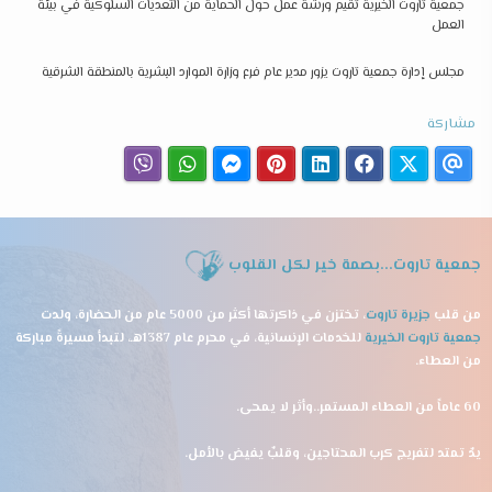
جمعية تاروت الخيرية تُقيم ورشة عمل حول الحماية من التعديات السلوكية في بيئة
العمل
مجلس إدارة جمعية تاروت يزور مدير عام فرع وزارة الموارد البشرية بالمنطقة الشرقية
مشاركة
جمعية تاروت...بصمة خير لكل القلوب
من قلب
جزيرة تاروت
، تختزن في ذاكرتها أكثر من 5000 عام من الحضارة، ولدت
جمعية تاروت الخيرية
للخدمات الإنسانية، في محرم عام 1387هـ، لتبدأ مسيرةً مباركة
من العطاء.
60 عاماً من العطاء المستمر..وأثر لا يمحى.
يدٌ تمتد لتفريج كرب المحتاجين، وقلبٌ يفيض بالأمل.