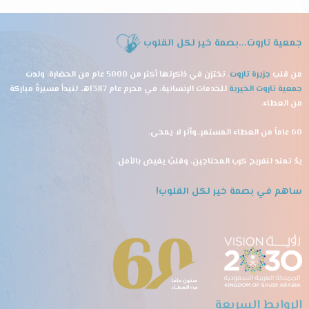
جمعية تاروت...بصمة خير لكل القلوب
من قلب
جزيرة تاروت
، تختزن في ذاكرتها أكثر من 5000 عام من الحضارة، ولدت
جمعية تاروت الخيرية
للخدمات الإنسانية، في محرم عام 1387هـ، لتبدأ مسيرةً مباركة
من العطاء.
60 عاماً من العطاء المستمر..وأثر لا يمحى.
يدٌ تمتد لتفريج كرب المحتاجين، وقلبٌ يفيض بالأمل.
ساهم في بصمة خير لكل القلوب!
الروابط السريعة