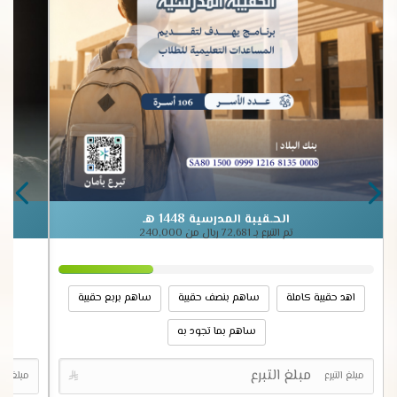
الحـقيبة المدرسية 1448 هـ
تم التبرع بـ
72,681
ريال من
240,000
اهد حقيبة كاملة
ساهم بنصف حقيبة
ساهم بربع حقيبة
ساهم بما تجود به
مبلغ التبرع

مبلغ التب