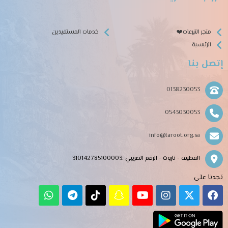
متجر التبرعات❤️
خدمات المستفيدين
الرئيسية
إتصل بنا
0138230053
0543030053
info@taroot.org.sa
القطيف - تاروت - الرقم الضريبي :310142785100003
تجدنا على